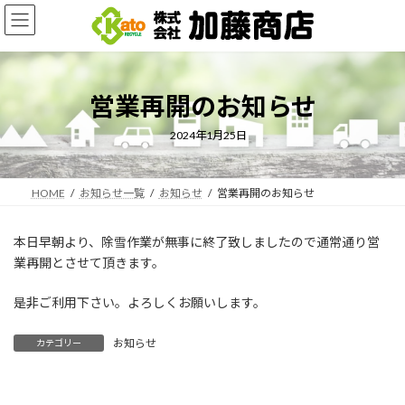
コ
ナ
ン
ビ
テ
ゲ
ン
ー
ツ
シ
営業再開のお知らせ
へ
ョ
ス
ン
キ
に
2024年1月25日
ッ
移
プ
動
HOME
お知らせ一覧
お知らせ
営業再開のお知らせ
本日早朝より、除雪作業が無事に終了致しましたので通常通り営
業再開とさせて頂きます。
是非ご利用下さい。よろしくお願いします。
お知らせ
カテゴリー