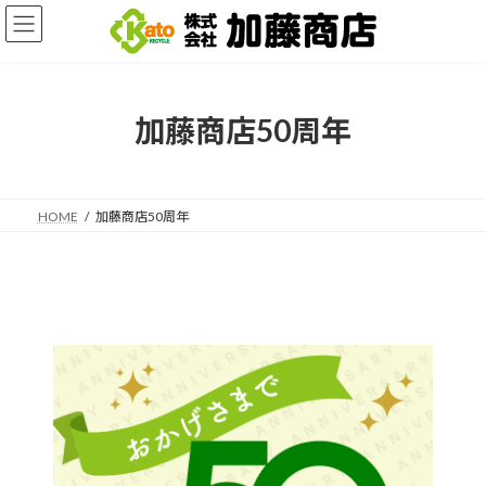
コ
ナ
ン
ビ
テ
ゲ
ン
ー
ツ
シ
へ
ョ
加藤商店50周年
ス
ン
キ
に
ッ
移
プ
動
HOME
加藤商店50周年